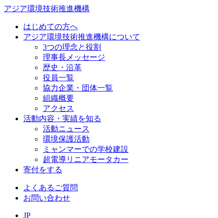
アジア環境技術推進機構
はじめての方へ
アジア環境技術推進機構について
3つの理念と役割
理事長メッセージ
歴史・沿革
役員一覧
協力企業・団体一覧
組織概要
アクセス
活動内容・実績を知る
活動ニュース
環境保護活動
ミャンマーでの学校建設
超電導リニアモータカー
寄付をする
よくあるご質問
お問い合わせ
JP